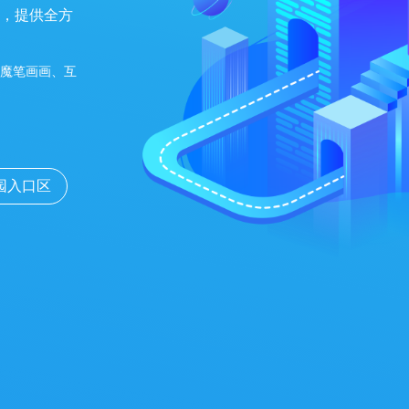
，提供全方
魔笔画画、互
园入口区