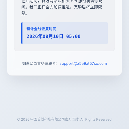
在此期间，官方网站及相关 API 服务将暂停访
问。我们正在全力加速推进，完毕后将立即恢
复。
预计全线恢复时间
2026年08月10日 05:00
如遇紧急业务请联系：
support@z5e9at57xo.com
© 2026 中国首创科技有限公司官方网站. All Rights Reserved.