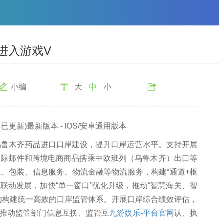
进入游戏V
小编
大
中
小
已更新)最新版本 - IOS/安卓通用版本
鲁木齐药品进口口岸建设，提升口岸运营水平。支持开展
国际邮件和跨境电商商品搭乘中欧班列（乌鲁木齐）出口等
、包装、信息服务、物流金融等物流服务，构建“通道+枢
联动发展，加快“单一窗口”优化升级，推动“智慧海关、智
构构建统一高效的口岸监管体系。开展口岸综合绩效评估，
推动监管部门信息互换、监管互
九游娱乐-平台官网
认、执