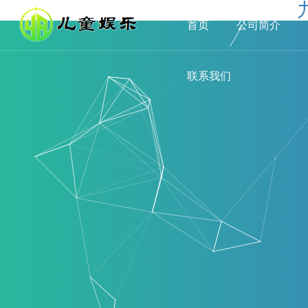
首页
公司简介
联系我们