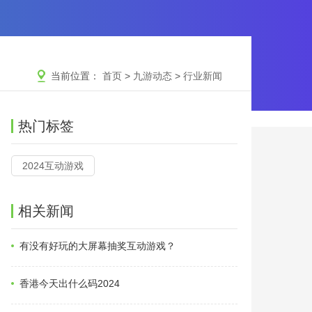
当前位置：
首页
>
九游动态
>
行业新闻
热门标签
2024互动游戏
相关新闻
有没有好玩的大屏幕抽奖互动游戏？
香港今天出什么码2024