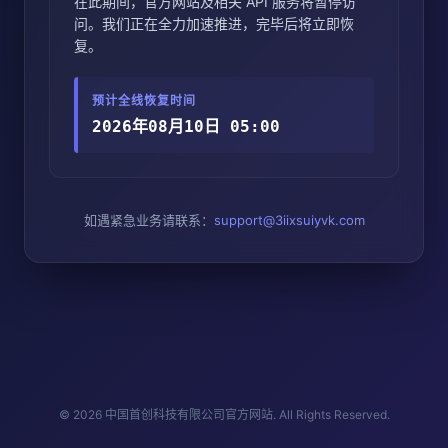
在此期间，官方网站及相关 API 服务将暂停访
问。我们正在全力加速推进，完毕后将立即恢
复。
预计全线恢复时间
2026年08月10日 05:00
如遇紧急业务请联系：
support@3iixsuiyvk.com
© 2026 中国首创科技有限公司官方网站. All Rights Reserved.