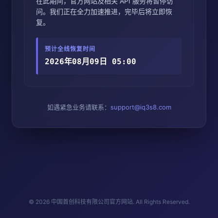
在此期间，官方网站及相关 API 服务将暂停访
问。我们正在全力加速推进，完毕后将立即恢
复。
预计全线恢复时间
2026年08月09日 05:00
如遇紧急业务请联系：
support@iq3s8.com
© 2026 中国首创科技有限公司官方网站. All Rights Reserved.